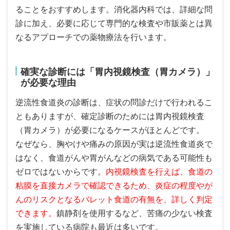
ることをおすすめします。消化器内科では、詳細な問
診に加え、必要に応じて専門的な検査や市販薬とは異
なるアプローチでの薬物療法を行います。
確実な診断には「胃内視鏡検査（胃カメラ）」
が必要な理由
逆流性食道炎の診断は、症状の問診だけで行われるこ
ともありますが、確定診断のためには胃内視鏡検査
（胃カメラ）が必要になるケースがほとんどです。
なぜなら、胸やけや痛みの原因が実は逆流性食道炎で
はなく、食道がんや胃がんなどの病気である可能性も
ゼロではないからです。
内視鏡検査を行えば、食道の
粘膜を直接カメラで確認できるため、炎症の程度やが
んのリスクとなるバレット食道の有無を、詳しく判定
できます。
鎮静剤を使用するなど、苦痛の少ない検査
を実施している病院も最近は多いです。