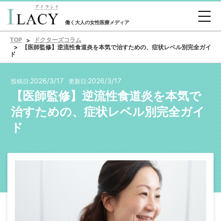
働く大人の女性医療メディア
TOP
ドクターズコラム
【医師監修】逆流性食道炎を本気で治すための、症状レベル別完全ガイ
ド
2026/3/17
2026/3/17
投稿日:
更新日:
【医師監修】逆流性食道炎を本気で
治すための、症状レベル別完全ガイ
ド