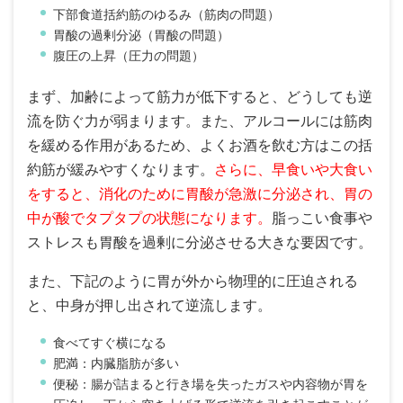
下部食道括約筋のゆるみ（筋肉の問題）
胃酸の過剰分泌（胃酸の問題）
腹圧の上昇（圧力の問題）
まず、加齢によって筋力が低下すると、どうしても逆
流を防ぐ力が弱まります。また、アルコールには筋肉
を緩める作用があるため、よくお酒を飲む方はこの括
約筋が緩みやすくなります。
さらに、早食いや大食い
をすると、消化のために胃酸が急激に分泌され、胃の
中が酸でタプタプの状態になります。
脂っこい食事や
ストレスも胃酸を過剰に分泌させる大きな要因です。
また、下記のように胃が外から物理的に圧迫される
と、中身が押し出されて逆流します。
食べてすぐ横になる
肥満：内臓脂肪が多い
便秘：腸が詰まると行き場を失ったガスや内容物が胃を