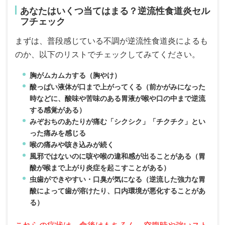
あなたはいくつ当てはまる？逆流性食道炎セル
フチェック
まずは、普段感じている不調が逆流性食道炎によるも
のか、以下のリストでチェックしてみてください。
胸がムカムカする（胸やけ）
酸っぱい液体が口まで上がってくる（前かがみになった
時などに、酸味や苦味のある胃液が喉や口の中まで逆流
する感覚がある）
みぞおちのあたりが痛む「シクシク」「チクチク」とい
った痛みを感じる
喉の痛みや咳き込みが続く
風邪ではないのに咳や喉の違和感が出ることがある（胃
酸が喉まで上がり炎症を起こすことがある）
虫歯ができやすい・口臭が気になる（逆流した強力な胃
酸によって歯が溶けたり、口内環境が悪化することがあ
る）
これらの症状は、食後はもちろん、空腹時や強いスト