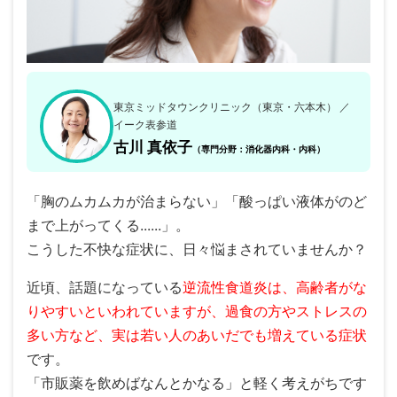
東京ミッドタウンクリニック（東京・六本木） ／
イーク表参道
古川 真依子
（専門分野：消化器内科・内科）
「胸のムカムカが治まらない」「酸っぱい液体がのど
まで上がってくる......」。
こうした不快な症状に、日々悩まされていませんか？
近頃、話題になっている
逆流性食道炎は、高齢者がな
りやすいといわれていますが、過食の方やストレスの
多い方など、実は若い人のあいだでも増えている症状
です。
「市販薬を飲めばなんとかなる」と軽く考えがちです