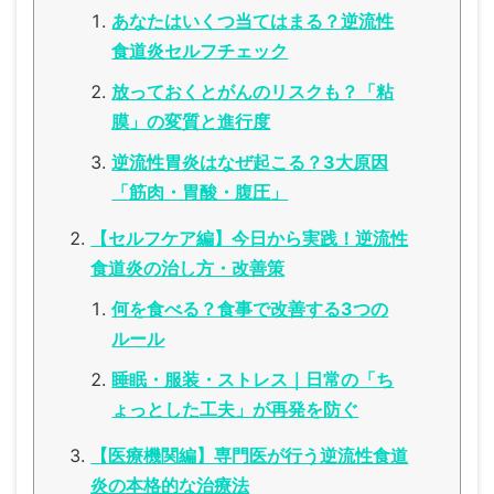
あなたはいくつ当てはまる？逆流性
食道炎セルフチェック
放っておくとがんのリスクも？「粘
膜」の変質と進行度
逆流性胃炎はなぜ起こる？3大原因
「筋肉・胃酸・腹圧」
【セルフケア編】今日から実践！逆流性
食道炎の治し方・改善策
何を食べる？食事で改善する3つの
ルール
睡眠・服装・ストレス｜日常の「ち
ょっとした工夫」が再発を防ぐ
【医療機関編】専門医が行う逆流性食道
炎の本格的な治療法