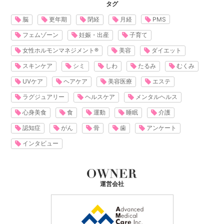
タグ
脳
更年期
閉経
月経
PMS
フェムゾーン
妊娠・出産
子育て
女性ホルモンマネジメント®
美容
ダイエット
スキンケア
シミ
しわ
たるみ
むくみ
UVケア
ヘアケア
美容医療
エステ
ラグジュアリー
ヘルスケア
メンタルヘルス
心身美食
食
運動
睡眠
介護
認知症
がん
骨
歯
アンケート
インタビュー
運営会社