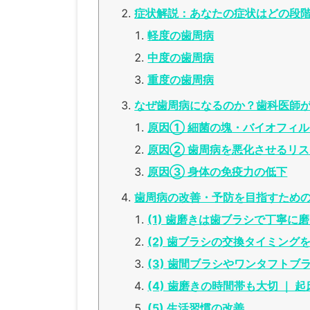
症状解説：あなたの症状はどの段
軽度の歯周病
中度の歯周病
重度の歯周病
なぜ歯周病になるのか？歯科医師が
原因① 細菌の塊・バイオフィル
原因② 歯周病を悪化させるリ
原因③ 身体の免疫力の低下
歯周病の改善・予防を目指すための
(1) 歯磨きは歯ブラシで丁寧に
(2) 歯ブラシの交換タイミング
(3) 歯間ブラシやワンタフトブ
(4) 歯磨きの時間帯も大切 ｜
(5) 生活習慣の改善