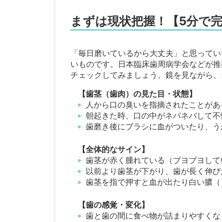
まずは現状把握！【5分で
「毎日磨いているから大丈夫」と思ってい
いものです。日本臨床歯周病学会などが推
チェックしてみましょう。鏡を見ながら、
【歯茎（歯肉）の見た目・状態】
人から口の臭いを指摘されたことがあ
朝起きた時、口の中がネバネバして不
歯磨き後にブラシに血がついたり、う
【全体的なサイン】
歯茎が赤く腫れている（ブヨブヨして
以前より歯茎が下がり、歯が長く伸び
歯茎を指で押すと血が出たり白い膿（
【歯の感覚・変化】
歯と歯の間に食べ物が詰まりやすくな