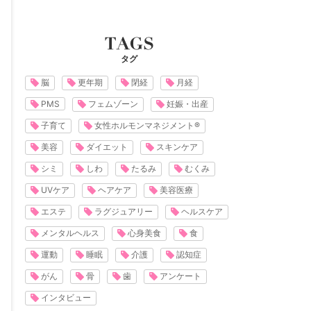
タグ
脳
更年期
閉経
月経
PMS
フェムゾーン
妊娠・出産
子育て
女性ホルモンマネジメント®
美容
ダイエット
スキンケア
シミ
しわ
たるみ
むくみ
UVケア
ヘアケア
美容医療
エステ
ラグジュアリー
ヘルスケア
メンタルヘルス
心身美食
食
運動
睡眠
介護
認知症
がん
骨
歯
アンケート
インタビュー