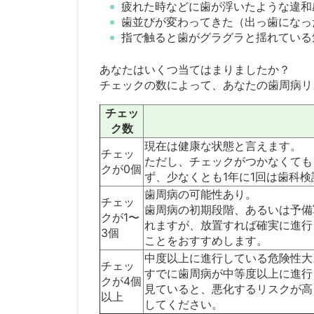
疲れた時などに歯が浮いたような違和
歯並びが変わってきた（出っ歯になっ
指で触ると歯がグラグラと揺れている
あなたはいくつ当てはまりましたか？
チェックの数によって、あなたの歯周病リ
チェッ
ク数
現在は健康な状態と言えます。
チェッ
ただし、チェックがつかなくても
クが0個
ず、少なくとも1年に1回は歯科
歯周病の可能性あり。
チェッ
歯周病の初期段階、あるいは予備
クが1〜
れますが、放置すれば確実に進行
3個
ことをおすすめします。
中度以上に進行している危険性大
チェッ
すでに歯周病が中等度以上に進行
クが4個
見ていると、悪化するリスクが高
以上
してください。