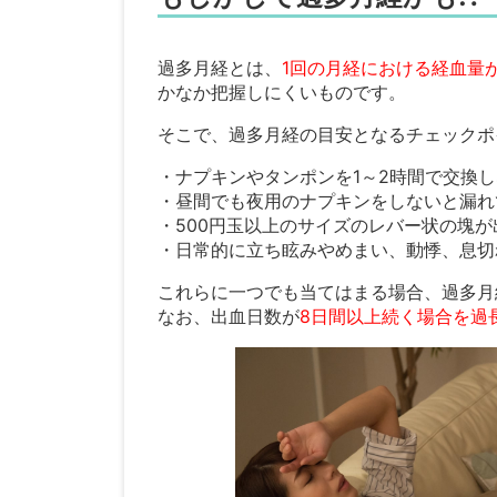
過多月経とは、
1回の月経における経血量が1
かなか把握しにくいものです。
そこで、過多月経の目安となるチェックポ
・ナプキンやタンポンを1～2時間で交換
・昼間でも夜用のナプキンをしないと漏れ
・500円玉以上のサイズのレバー状の塊が
・日常的に立ち眩みやめまい、動悸、息切
これらに一つでも当てはまる場合、過多月
なお、出血日数が
8日間以上続く場合を過