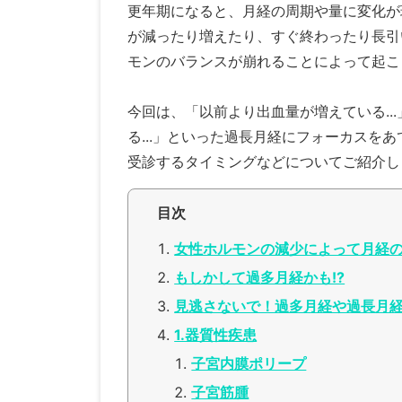
更年期になると、月経の周期や量に変化が
が減ったり増えたり、すぐ終わったり長引
モンのバランスが崩れることによって起こ
今回は、「以前より出血量が増えている..
る...」といった過長月経にフォーカスを
受診するタイミングなどについてご紹介し
目次
女性ホルモンの減少によって月経
もしかして過多月経かも!?
見逃さないで！過多月経や過長月経
1.器質性疾患
子宮内膜ポリープ
子宮筋腫