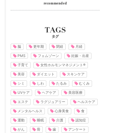
recommended
タグ
脳
更年期
閉経
月経
PMS
フェムゾーン
妊娠・出産
子育て
女性ホルモンマネジメント®
美容
ダイエット
スキンケア
シミ
しわ
たるみ
むくみ
UVケア
ヘアケア
美容医療
エステ
ラグジュアリー
ヘルスケア
メンタルヘルス
心身美食
食
運動
睡眠
介護
認知症
がん
骨
歯
アンケート