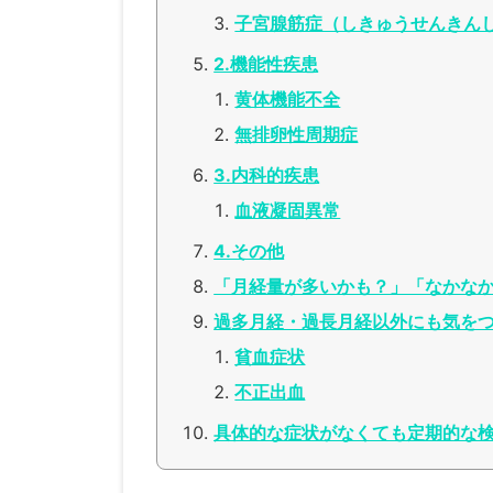
子宮腺筋症（しきゅうせんきん
2.機能性疾患
黄体機能不全
無排卵性周期症
3.内科的疾患
血液凝固異常
4.その他
「月経量が多いかも？」「なかなか
過多月経・過長月経以外にも気を
貧血症状
不正出血
具体的な症状がなくても定期的な