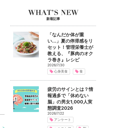
新着記事
「なんだか体が重
い...」夏の停滞感をリ
セット！管理栄養士が
教える、『豚肉のオク
ラ巻き』レシピ
2026/7/30
心身美食
食
疲労のサインとは？情
報過多で「休めない
脳」の男女1,000人実
態調査2026
2026/7/22
アンケート