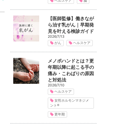
ヘルスケア
脳
【医師監修】働きなが
ら治す乳がん｜早期発
見を叶える検診ガイド
2026/7/13
がん
ヘルスケア
メノポハンドとは？更
年期以降に起こる手の
痛み・こわばりの原因
と対処法
2026/7/10
ヘルスケア
女性ホルモンマネジメ
ント®
更年期