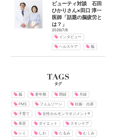
ビューティ対談 石田
ひかりさん×田口 淳一
医師「話題の脳疲労と
は？」
2026/7/6
インタビュー
ヘルスケア
脳
タグ
脳
更年期
閉経
月経
PMS
フェムゾーン
妊娠・出産
子育て
女性ホルモンマネジメント®
美容
ダイエット
スキンケア
シミ
しわ
たるみ
むくみ