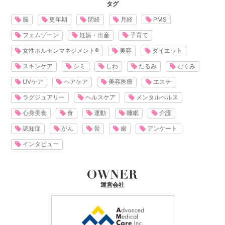
タグ
脳
更年期
閉経
月経
PMS
フェムゾーン
妊娠・出産
子育て
女性ホルモンマネジメント®
美容
ダイエット
スキンケア
シミ
しわ
たるみ
むくみ
UVケア
ヘアケア
美容医療
エステ
ラグジュアリー
ヘルスケア
メンタルヘルス
心身美食
食
運動
睡眠
介護
認知症
がん
骨
歯
アンケート
インタビュー
運営会社