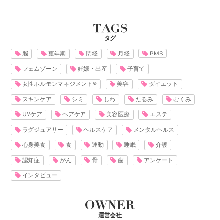
タグ
脳
更年期
閉経
月経
PMS
フェムゾーン
妊娠・出産
子育て
女性ホルモンマネジメント®
美容
ダイエット
スキンケア
シミ
しわ
たるみ
むくみ
UVケア
ヘアケア
美容医療
エステ
ラグジュアリー
ヘルスケア
メンタルヘルス
心身美食
食
運動
睡眠
介護
認知症
がん
骨
歯
アンケート
インタビュー
運営会社