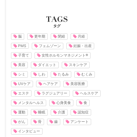
タグ
脳
更年期
閉経
月経
PMS
フェムゾーン
妊娠・出産
子育て
女性ホルモンマネジメント®
美容
ダイエット
スキンケア
シミ
しわ
たるみ
むくみ
UVケア
ヘアケア
美容医療
エステ
ラグジュアリー
ヘルスケア
メンタルヘルス
心身美食
食
運動
睡眠
介護
認知症
がん
骨
歯
アンケート
インタビュー